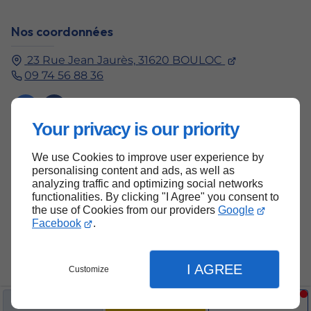
Nos coordonnées
23 Rue Jean Jaurès,
31620
BOULOC
09 74 56 88 36
Your privacy is our priority
We use Cookies to improve user experience by
Haut de page
personalising content and ads, as well as
analyzing traffic and optimizing social networks
functionalities. By clicking "I Agree" you consent to
the use of Cookies from our providers
Google
Facebook
.
I AGREE
Customize