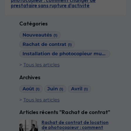
photocopieur : comment changer de
prestataire sans rupture d'activité
Catégories
Nouveautés
(1)
Rachat de contrat
(1)
Installation de photocopieur multifonction
(
Tous les articles
Archives
Août
Juin
Avril
(1)
(1)
(1)
Tous les articles
Articles récents "Rachat de contrat"
Rachat de contrat de location
de photocopieur : comment